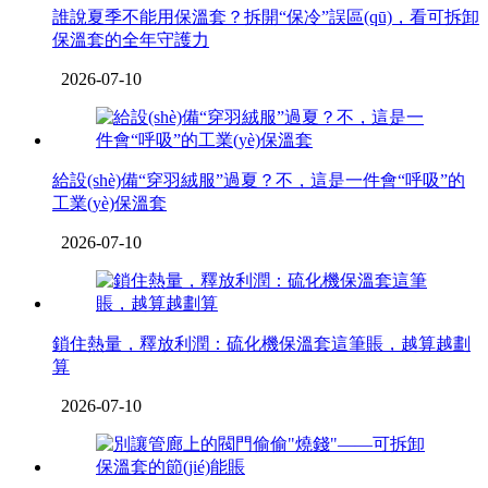
誰說夏季不能用保溫套？拆開“保冷”誤區(qū)，看可拆卸
保溫套的全年守護力
2026-07-10
給設(shè)備“穿羽絨服”過夏？不，這是一件會“呼吸”的
工業(yè)保溫套
2026-07-10
鎖住熱量，釋放利潤：硫化機保溫套這筆賬，越算越劃
算
2026-07-10