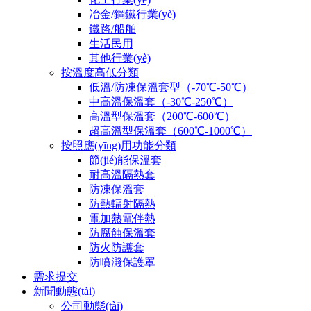
冶金/鋼鐵行業(yè)
鐵路/船舶
生活民用
其他行業(yè)
按溫度高低分類
低溫/防凍保溫套型（-70℃-50℃）
中高溫保溫套（-30℃-250℃）
高溫型保溫套（200℃-600℃）
超高溫型保溫套（600℃-1000℃）
按照應(yīng)用功能分類
節(jié)能保溫套
耐高溫隔熱套
防凍保溫套
防熱輻射隔熱
電加熱電伴熱
防腐蝕保溫套
防火防護套
防噴濺保護罩
需求提交
新聞動態(tài)
公司動態(tài)