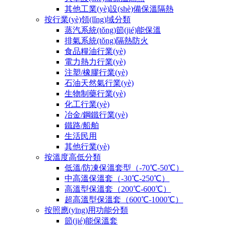
其他工業(yè)設(shè)備保溫隔熱
按行業(yè)領(lǐng)域分類
蒸汽系統(tǒng)節(jié)能保溫
排氣系統(tǒng)隔熱防火
食品糧油行業(yè)
電力熱力行業(yè)
注塑/橡膠行業(yè)
石油天然氣行業(yè)
生物制藥行業(yè)
化工行業(yè)
冶金/鋼鐵行業(yè)
鐵路/船舶
生活民用
其他行業(yè)
按溫度高低分類
低溫/防凍保溫套型（-70℃-50℃）
中高溫保溫套（-30℃-250℃）
高溫型保溫套（200℃-600℃）
超高溫型保溫套（600℃-1000℃）
按照應(yīng)用功能分類
節(jié)能保溫套