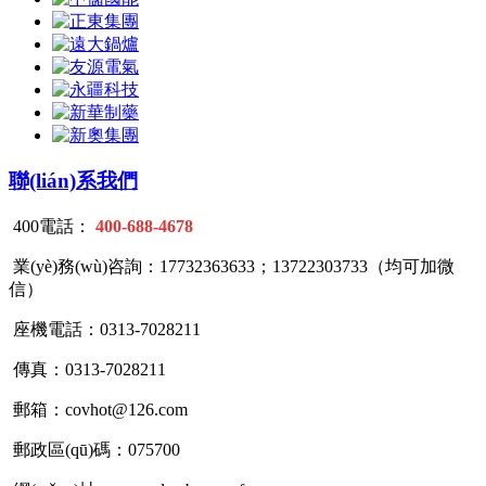
聯(lián)系我們
400電話：
400-688-4678
業(yè)務(wù)咨詢：17732363633；13722303733（均可加微
信）
座機電話：0313-7028211
傳真：0313-7028211
郵箱：covhot@126.com
郵政區(qū)碼：075700